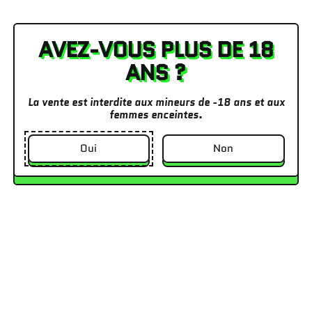
Quantité
AVEZ-VOUS PLUS DE 18
ANS ?
Epuisé
La vente est interdite aux mineurs de -18 ans et aux
femmes enceintes.
Oui
Non
Ces feuilles G-Rollz sont fabriquées en Franceà partir de
fibres de chanvre biologique🍁finement pressées et de
sève d'acacia pour une gomme naturelle 🍃Tous les
ingrédients...
En savoir plus